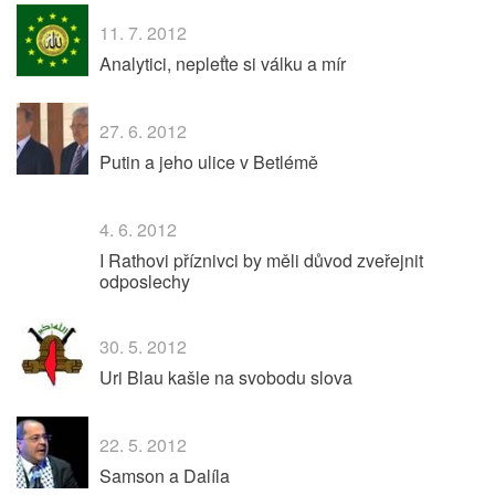
11. 7. 2012
Analytici, nepleťte si válku a mír
27. 6. 2012
Putin a jeho ulice v Betlémě
4. 6. 2012
I Rathovi příznivci by měli důvod zveřejnit
odposlechy
30. 5. 2012
Uri Blau kašle na svobodu slova
22. 5. 2012
Samson a Dalíla