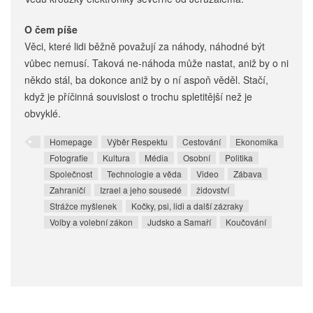
O čem píše
Věci, které lidi běžně považují za náhody, náhodné být
vůbec nemusí. Taková ne-náhoda může nastat, aniž by o ni
někdo stál, ba dokonce aniž by o ní aspoň věděl. Stačí,
když je příčinná souvislost o trochu spletitější než je
obvyklé.
Homepage
Výběr Respektu
Cestování
Ekonomika
Fotografie
Kultura
Média
Osobní
Politika
Společnost
Technologie a věda
Video
Zábava
Zahraničí
Izrael a jeho sousedé
židovství
Strážce myšlenek
Kočky, psi, lidi a další zázraky
Volby a volební zákon
Judsko a Samaří
Koučování