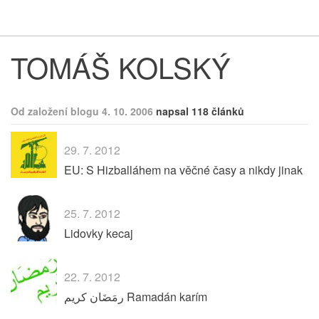
Respekt
Vy
TOMÁŠ KOLSKÝ
Od založení blogu 4. 10. 2006
napsal 118 článků
29. 7. 2012
EU: S Hizballáhem na věčné časy a nikdy jinak
25. 7. 2012
Lidovky kecaj
22. 7. 2012
رمَضَان كريم Ramadán karím