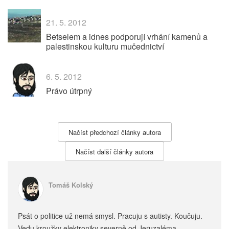
21. 5. 2012
Betselem a idnes podporují vrhání kamenů a
palestinskou kulturu mučednictví
6. 5. 2012
Právo útrpný
Načíst předchozí články autora
Načíst další články autora
Tomáš Kolský
Psát o politice už nemá smysl. Pracuju s autisty. Koučuju.
Vedu kroužky elektroniky severně od Jeruzaléma.